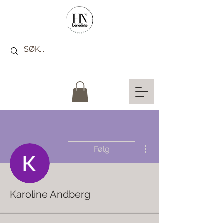
Flere handlinger
Følg
Karoline Andberg