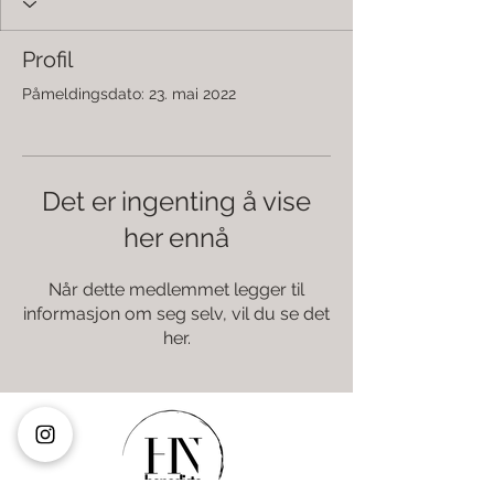
Profil
Påmeldingsdato: 23. mai 2022
Det er ingenting å vise
her ennå
Når dette medlemmet legger til
informasjon om seg selv, vil du se det
her.