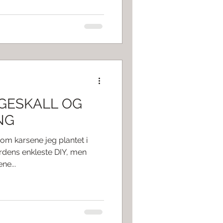
GGESKALL OG
NG
om karsene jeg plantet i
erdens enkleste DIY, men
ne...