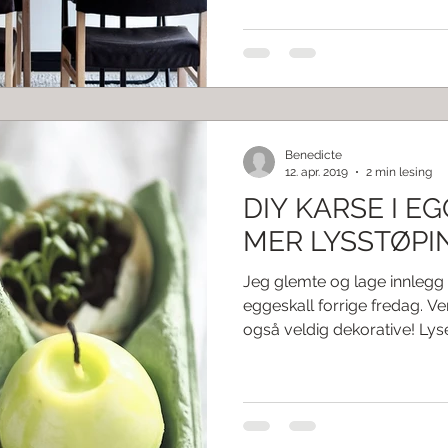
Benedicte
12. apr. 2019
2 min lesing
DIY KARSE I E
MER LYSSTØPI
Jeg glemte og lage innlegg 
eggeskall forrige fredag. V
også veldig dekorative! Lyse