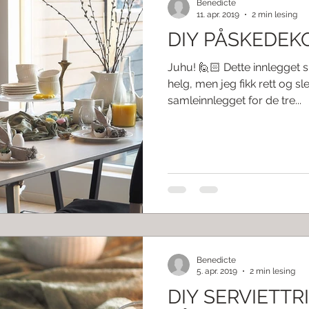
Benedicte
11. apr. 2019
2 min lesing
DIY PÅSKEDEKO
Juhu! 🙋🏻 Dette innlegget s
helg, men jeg fikk rett og sle
samleinnlegget for de tre...
Benedicte
5. apr. 2019
2 min lesing
DIY SERVIETTR