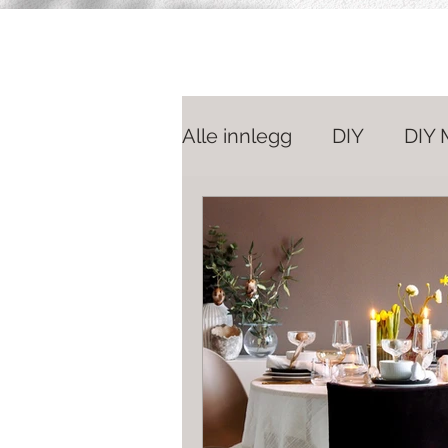
Alle innlegg
DIY
DIY 
DIY Tekstiler
IKEA H
DIY Betong
Gjenbru