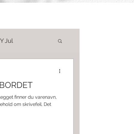
Y Jul
ing
Livsstil
ÅRBORDET
legget finner du varenavn,
behold om skrivefeil. Det