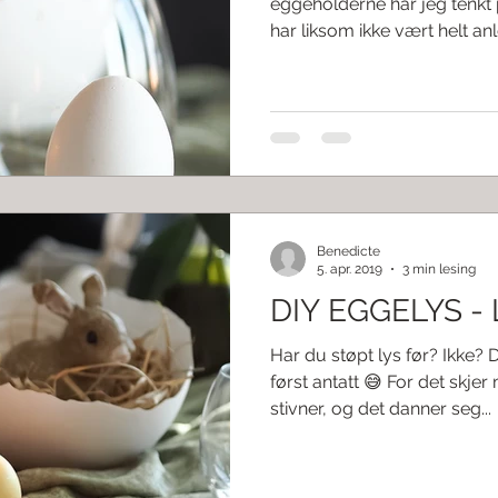
eggeholderne har jeg tenkt 
har liksom ikke vært helt anle
Benedicte
5. apr. 2019
3 min lesing
DIY EGGELYS -
Har du støpt lys før? Ikke? 
først antatt 😅 For det skje
stivner, og det danner seg...