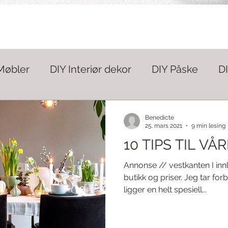
Møbler
DIY Interiør dekor
DIY Påske
DI
ack
Interiør
Rabattkoder
DIY Oppbevar
Benedicte
25. mars 2021
9 min lesing
10 TIPS TIL V
k
Sy det
Borddekking
Påske
Hage
Annonse // vestkanten I inn
butikk og priser. Jeg tar for
ligger en helt spesiell...