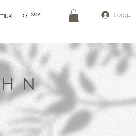
Logg in
TIKK
 HN