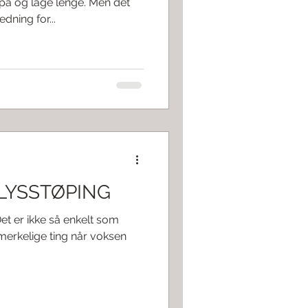
på og lage lenge. Men det
dning for...
 LYSSTØPING
Det er ikke så enkelt som
r merkelige ting når voksen