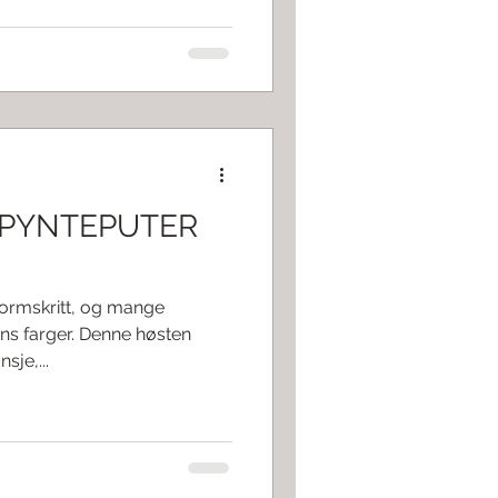
L PYNTEPUTER
ormskritt, og mange
ens farger. Denne høsten
sje,...