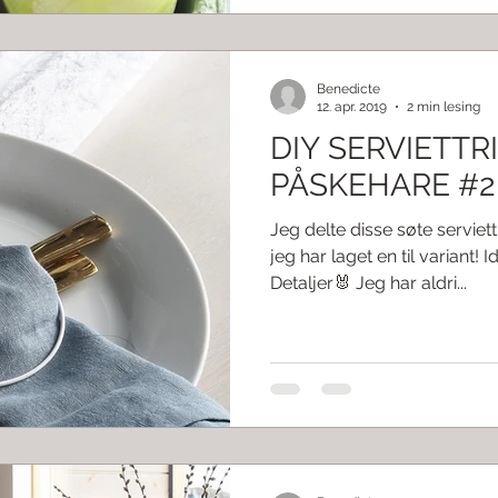
Benedicte
12. apr. 2019
2 min lesing
DIY SERVIETTR
PÅSKEHARE #2
Jeg delte disse søte serviet
jeg har laget en til variant!
Detaljer🐰 Jeg har aldri...